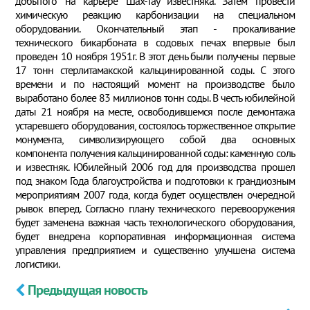
добытого на карьере Шах-тау известняка. Затем провести
химическую реакцию карбонизации на специальном
оборудовании. Окончательный этап - прокаливание
технического бикарбоната в содовых печах впервые был
проведен 10 ноября 1951г. В этот день были получены первые
17 тонн стерлитамакской кальцинированной соды. С этого
времени и по настоящий момент на производстве было
выработано более 83 миллионов тонн соды. В честь юбилейной
даты 21 ноября на месте, освободившемся после демонтажа
устаревшего оборудования, состоялось торжественное открытие
монумента, символизирующего собой два основных
компонента получения кальцинированной соды: каменную соль
и известняк. Юбилейный 2006 год для производства прошел
под знаком Года благоустройства и подготовки к грандиозным
мероприятиям 2007 года, когда будет осуществлен очередной
рывок вперед. Согласно плану технического перевооружения
будет заменена важная часть технологического оборудования,
будет внедрена корпоративная информационная система
управления предприятием и существенно улучшена система
логистики.
Предыдущая новость