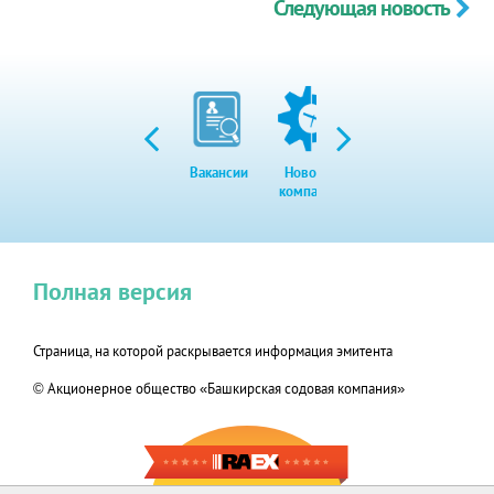
Следующая новость
Вакансии
Новости
Закупки
Экол
компании
Полная версия
Страница, на которой раскрывается информация эмитента
© Акционерное общество «Башкирская содовая компания»