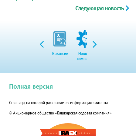
Следующая новость
Вакансии
Новости
Закупки
Экол
компании
Полная версия
Страница, на которой раскрывается информация эмитента
© Акционерное общество «Башкирская содовая компания»