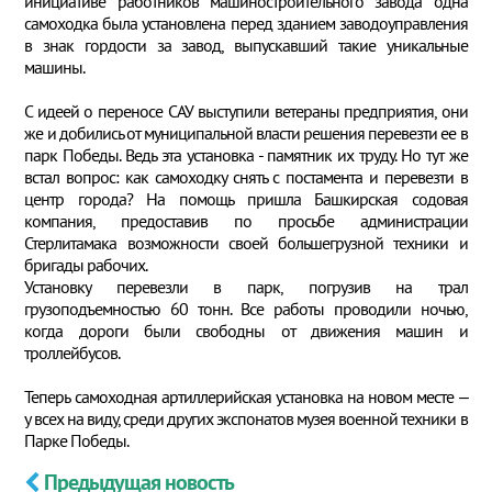
инициативе работников машиностроительного завода одна
самоходка была установлена перед зданием заводоуправления
в знак гордости за завод, выпускавший такие уникальные
машины.
С идеей о переносе САУ выступили ветераны предприятия, они
же и добились от муниципальной власти решения перевезти ее в
парк Победы. Ведь эта установка - памятник их труду. Но тут же
встал вопрос: как самоходку снять с постамента и перевезти в
центр города? На помощь пришла Башкирская содовая
компания, предоставив по просьбе администрации
Стерлитамака возможности своей большегрузной техники и
бригады рабочих.
Установку перевезли в парк, погрузив на трал
грузоподъемностью 60 тонн. Все работы проводили ночью,
когда дороги были свободны от движения машин и
троллейбусов.
Теперь самоходная артиллерийская установка на новом месте –
у всех на виду, среди других экспонатов музея военной техники в
Парке Победы.
Предыдущая новость