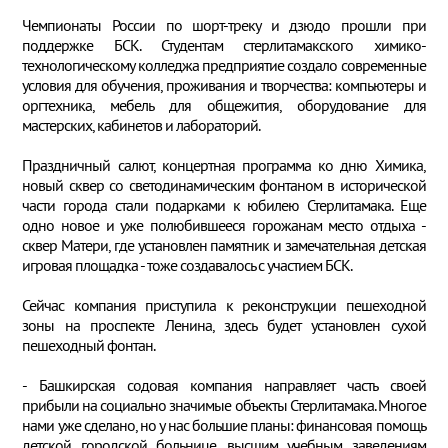
Чемпионаты России по шорт-треку и дзюдо прошли при
поддержке БСК. Студентам стерлитамакского химико-
технологическому колледжа предприятие создало современные
условия для обучения, проживания и творчества: компьютеры и
оргтехника, мебель для общежития, оборудование для
мастерских, кабинетов и лабораторий.
Праздничный салют, концертная программа ко дню Химика,
новый сквер со светодинамическим фонтаном в исторической
части города стали подарками к юбилею Стерлитамака. Еще
одно новое и уже полюбившееся горожанам место отдыха -
сквер Матери, где установлен памятник и замечательная детская
игровая площадка - тоже создавалось с участием БСК.
Сейчас компания приступила к реконструкции пешеходной
зоны на проспекте Ленина, здесь будет установлен сухой
пешеходный фонтан.
- Башкирская содовая компания направляет часть своей
прибыли на социально значимые объекты Стерлитамака. Многое
нами уже сделано, но у нас большие планы: финансовая помощь
детской городской больнице, высшим учебным заведениям