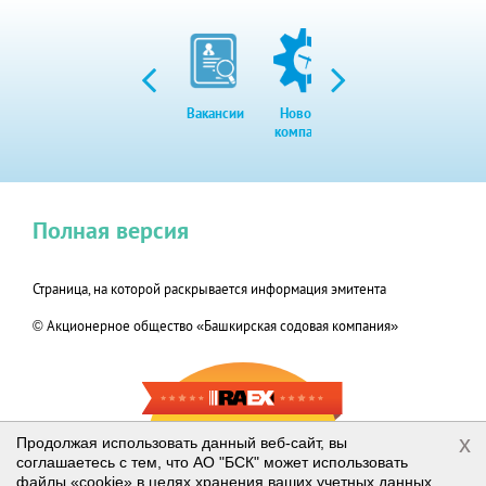
Вакансии
Новости
Закупки
Экол
компании
Полная версия
Страница, на которой раскрывается информация эмитента
© Акционерное общество «Башкирская содовая компания»
RAEX-600
x
Продолжая использовать данный веб-сайт, вы
соглашаетесь с тем, что АО "БСК" может использовать
2019
файлы «cookie» в целях хранения ваших учетных данных,