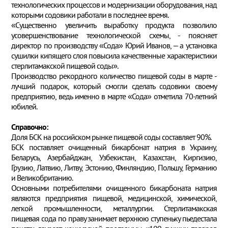
технологических процессов и модернизации оборудования, над
которыми содовики работали в последнее время.
«Существенно увеличить выработку продукта позволило
усовершенствование технологической схемы, - поясняет
директор по производству «Сода» Юрий Иванов, – а установка
сушилки кипящего слоя повысила качественные характеристики
стерлитамакской пищевой соды».
Производство рекордного количество пищевой соды в марте -
лучший подарок, который смогли сделать содовики своему
предприятию, ведь именно в марте «Сода» отметила 70-летний
юбилей.
Справочно:
Доля БСК на российском рынке пищевой соды составляет 90%.
БСК поставляет очищенный бикарбонат натрия в Украину,
Беларусь, Азербайджан, Узбекистан, Казахстан, Киргизию,
Грузию, Латвию, Литву, Эстонию, Финляндию, Польшу, Германию
и Великобританию.
Основными потребителями очищенного бикарбоната натрия
являются предприятия пищевой, медицинской, химической,
легкой промышленности, металлургии. Стерлитамакская
пищевая сода по праву занимает верхнюю ступеньку пьедестала