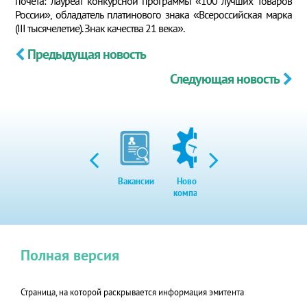
почета: лауреат конкурсной программы «100 лучших товаров
России», обладатель платинового знака «Всероссийская марка
(III тысячелетие). Знак качества 21 века».
Предыдущая новость
Следующая новость
Вакансии
Новости
Закупки
Экол
компании
Полная версия
Страница, на которой раскрывается информация эмитента