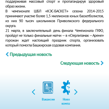
поддерживая массовый спорт и пропагандируя здоровый
образ жизни.
В чемпионате ШБЛ «КЭС-БАСКЕТ» сезона 2014-2015
принимают участие более 1,5 миллионов юных баскетболистов,
из них 90 тысяч школьников Приволжского федерального
округа.
21 марта, в заключительный день финала Чемпионата ПФО,
пройдут не только финальные матчи – в «Стерлитамак – Арене»
горожан ждет настоящий праздник спорта, организовать
который помогла Башкирская содовая компания.
Предыдущая новость
Следующая новость
Вакансии
Новости
Закупки
Экол
компании