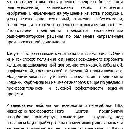
За последние годы здесь успешно внедрено более сотни
рацпредложений, запатентовано около шестидесяти
изобретений, нацеленных на улучшение качества продукции,
усовершенствование технологий, снижение себестоимости,
энергоемкости и, конечно, на решение экологических проблем.
Изобретатели предприятия предлагают своевременные
рационализаторские решения по различным направлениям
производственной деятельности.
Так успешно реализовались многие патентные материалы. Один
из них - способ получения химически осажденного карбоната
кальция, предназначенный для резинотехнической, кабельной,
парфюмерной, косметической и бумажной промышленности.
Модернизированные усилиями специалистов предприятия
колонны карбонизации не имеют аналогов в мире по удельной
производительности и высокой эффективности ведения
процесса.
Исследователи лаборатории технологии и переработки ПВХ
инженерно-производственного центра предприятия
разработали полимерную композицию - грунтовку, под
названием Кауст-праймер. Лента поливинилхлоридная липкая и
защитное покрытие на её основе в сочетании с Кауст-