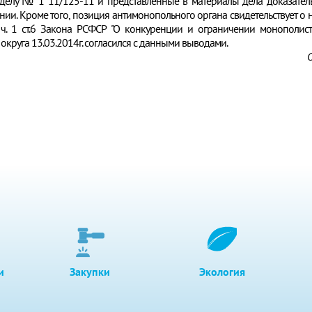
делу № 1 11/125-11 и представленные в материалы дела доказательс
нии. Кроме того, позиция антимонопольного органа свидетельствует о 
ч. 1 ст.6 Закона РСФСР "О конкуренции и ограничении монополист
руга 13.03.2014г. согласился с данными выводами.
О
и
Закупки
Экология