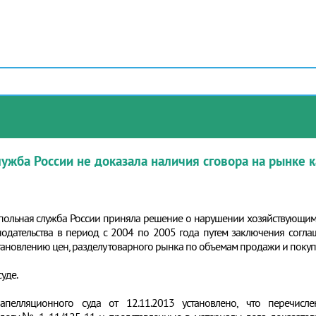
жба России не доказала наличия сговора на рынке 
польная служба России приняла решение о нарушении хозяйствующими 
нодательства в период с 2004 по 2005 года путем заключения согл
становлению цен, разделу товарного рынка по объемам продажи и покуп
уде.
апелляционного суда от 12.11.2013 установлено, что перечи