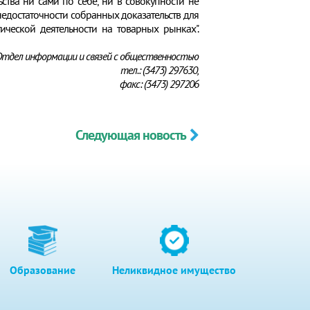
тва ни сами по себе, ни в совокупности не
недостаточности собранных доказательств для
ической деятельности на товарных рынках".
тдел информации и связей с общественностью
тел.: (3473) 297630,
факс: (3473) 297206
Следующая новость
Образование
Неликвидное имущество