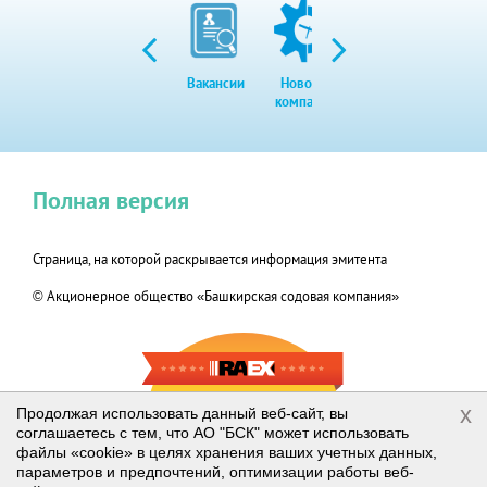
Вакансии
Новости
Закупки
Экол
компании
Полная версия
Страница, на которой раскрывается информация эмитента
© Акционерное общество «Башкирская содовая компания»
RAEX-600
x
Продолжая использовать данный веб-сайт, вы
соглашаетесь с тем, что АО "БСК" может использовать
2019
файлы «cookie» в целях хранения ваших учетных данных,
параметров и предпочтений, оптимизации работы веб-