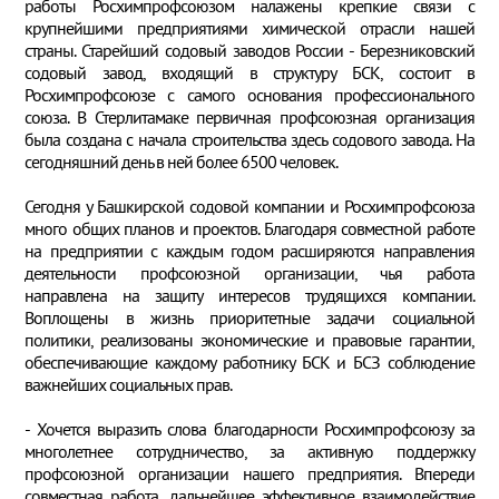
работы Росхимпрофсоюзом налажены крепкие связи с
крупнейшими предприятиями химической отрасли нашей
страны. Старейший содовый заводов России - Березниковский
содовый завод, входящий в структуру БСК, состоит в
Росхимпрофсоюзе с самого основания профессионального
союза. В Стерлитамаке первичная профсоюзная организация
была создана с начала строительства здесь содового завода. На
сегодняшний день в ней более 6500 человек.
Сегодня у Башкирской содовой компании и Росхимпрофсоюза
много общих планов и проектов. Благодаря совместной работе
на предприятии с каждым годом расширяются направления
деятельности профсоюзной организации, чья работа
направлена на защиту интересов трудящихся компании.
Воплощены в жизнь приоритетные задачи социальной
политики, реализованы экономические и правовые гарантии,
обеспечивающие каждому работнику БСК и БСЗ соблюдение
важнейших социальных прав.
- Хочется выразить слова благодарности Росхимпрофсоюзу за
многолетнее сотрудничество, за активную поддержку
профсоюзной организации нашего предприятия. Впереди
совместная работа, дальнейшее эффективное взаимодействие