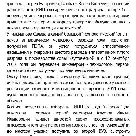
три шага вперед. Например, Тулибаев Венер Раилевич, начавший
работу в цехе КИП слесарем четвертого разряда. вскоре был
переведен инженером- электронщиком, а к итогам стажировки
пришел уже мастером, которому доверено обслуживать шесть
цехов производства соды каустической.
У Гильманова Салавата самый большой "технологический" опыт -
начав аппаратчиком четвертого разряда узла перегонки
получения ПЭПА, он успел потрудиться аппаратчиком
насыщения и гидролиза шестого разряда, аппаратчиком пятого
разряда в производстве соды каустической, а с 12 сентября
2012 года он переведен инженером - технологом первой
категории в цех получения полиэтиленполиаминов.
Олегу Плешакову, также выпускнику "башхимовской группы",
очень повезло: он принимал самое непосредственное участие в
реализации главного инвестиционного проекта 2011года -
пуске контактно-выпарного аппарата, сложного и опасного
объекта.
Ксения Гвоздева из лаборанта ИПЦ за год "выросла" до
инженера - химика первой категории. Ахметов Ильгиз
Ильдарович удивил широтой своих профессиональных
интересов и темпами исполнения своих планов - он сумел дойти
до мастера участка, поступить во второй ВУЗ, выстроить