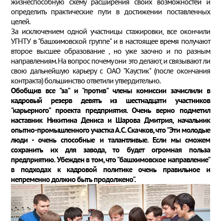
жизнеспособную схему расширения своих возможностей и
определить практические пути в достижении поставленных
целей.
За исключением одной участницы стажировки, все окончили
УГНТУ в "башхимовской группе" и в настоящее время получают
второе высшее образование , но уже заочно и по разным
направлениям. На вопрос почему они это делают, и связывают ли
свою дальнейшую карьеру с ОАО "Каустик" (после окончания
контракта) большинство ответили утвердительно.
Обобщив все "за" и "против" члены комиссии зачислили в
кадровый резерв девять из шестнадцати участников
"карьерного" проекта предприятия. Очень верно подметил
наставник Никитина Дениса и Шарова Дмитрия, начальник
опытно-промышленного участка А.С. Скачков, что "Эти молодые
люди - очень способные и талантливые. Если мы сможем
сохранить их для завода, то будет огромная польза
предприятию. Убежден в том, что "башхимовское направление"
в подходах к кадровой политике очень правильное и
непременно должно быть продолжено".