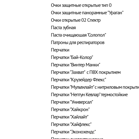
Очки защитные открытые тип 0
Очки защитные панорамные "Ураган"
Очки открытые 02 Спектр
Паста зубная
Паста очищаюшая "Солопол"
Патроны для респираторов
Перчатки
Перчатки "Бай-Колор"
Перчатки "Винтер Манки"
Перчатки "Захват" с ПВХ покрытием
Перчатки "Крузейдер Флекс"
Перчатки "Мультилайт" с нитриловым покрыт
Перчатки "Нептун Кевлар" термостойкие
Перчатки "Универсал"
Перчатки "Хайкрон"
Перчатки "Хайлайт"
Перчатки "Хайфлекс"
Перчатки "Эконохендс"