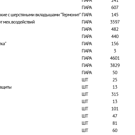
ПАРА
241
ПАРА
607
кие с шерстяными вкладышами "Термонит"
ПАРА
145
т мех. воздействий
ПАРА
3597
ПАРА
482
ПАРА
440
ка"
ПАРА
156
ПАРА
3
ПАРА
4601
ПАРА
3829
ПАРА
50
ШТ
25
защиты
ШТ
13
ШТ
315
ШТ
13
ШТ
101
ШТ
47
ШТ
81
ШТ
60