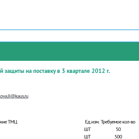
 защиты на поставку в 3 квартале 2012 г.
ova.II@kaus.ru
ние ТМЦ
Ед. изм.
Требуемое кол-во
ШТ
50
ШТ
500