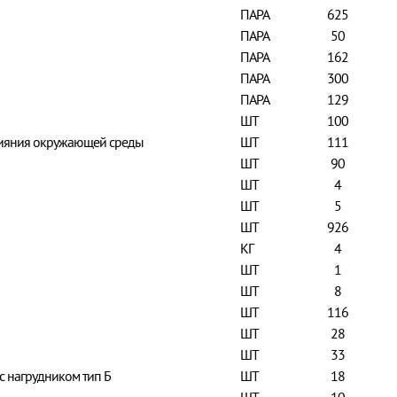
ПАРА
625
ПАРА
50
ПАРА
162
ПАРА
300
ПАРА
129
ШТ
100
влияния окружающей среды
ШТ
111
ШТ
90
ШТ
4
ШТ
5
ШТ
926
КГ
4
ШТ
1
ШТ
8
ШТ
116
ШТ
28
ШТ
33
с нагрудником тип Б
ШТ
18