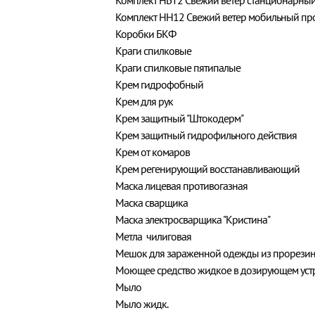
Комплект НБТ2 Свежий ветер станционарны
Комплект НН12 Свежий ветер мобильный пр
Коробки БКФ
Краги спилковые
Краги спилковые пятипалые
Крем гидрофобный
Крем для рук
Крем защитный "Штокодерм"
Крем защитный гидрофильного действия
Крем от комаров
Крем регенирующий восстанавливающий
Маска лицевая противогазная
Маска сварщика
Маска электросварщика "Кристина"
Метла чилиговая
Мешок для зараженной одежды из прорезин
Моющее средство жидкое в дозирующем уст
Мыло
Мыло жидк.