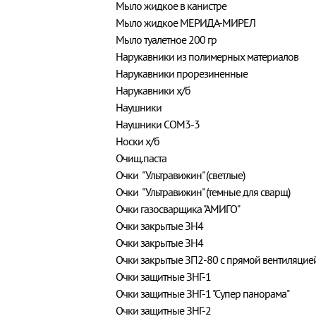
Мыло жидкое в канистре
Мыло жидкое МЕРИДА-МИРЕЛ
Мыло туалетное 200 гр
Нарукавники из полимерных материалов
Нарукавники прорезиненные
Нарукавники х/б
Наушники
Наушники COM3-3
Носки х/б
Очищ.паста
Очки "Ультравижин" (светлые)
Очки "Ультравижин" (темные для сварщ)
Очки газосварщика "АМИГО"
Очки закрытые ЗН4
Очки закрытые ЗН4
Очки закрытые ЗП2-80 с прямой вентиляцие
Очки защитные ЗНГ-1
Очки защитные ЗНГ-1 "Супер панорама"
Очки защитные ЗНГ-2