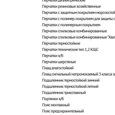
Перчатки диэлектрические
Перчатки резиновые хозяйственные
Перчатки с защитным покрытием морозостой
Перчатки с полимер. покрытием для защиты о
Перчатки с полимерным покрытием
Перчатки спилковые комбинированные
Перчатки спилковые комбинированные "Хват
Перчатки термостойкие
Перчатки технические тип 1,2 КЩС
Перчатки х/б
Перчатки шерстяные
Плащ влагостойкий
Плащ сигнальный непромокаемый 3 класса 
Подшлемник термостойкий зимний
Подшлемник термостойкий летний
Подшлемник трикотажный
Портянки х/б
Пояс монтажный
Пояс предохранительный