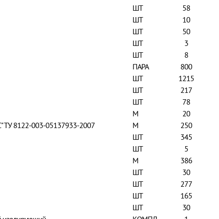
ШТ
58
ШТ
10
ШТ
50
ШТ
3
ШТ
8
ПАРА
800
ШТ
1215
ШТ
217
ШТ
78
М
20
С" ТУ 8122-003-05137933-2007
М
250
ШТ
345
ШТ
5
М
386
ШТ
30
ШТ
277
ШТ
165
ШТ
30