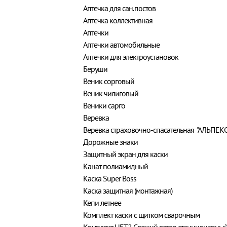
Аптечка для сан.постов
Аптечка коллективная
Аптечки
Аптечки автомобильные
Аптечки для электроустановок
Беруши
Веник сорговый
Веник чилиговый
Веники сарго
Веревка
Веревка страховочно-спасательная "АЛЬПЕК
Дорожные знаки
Защитный экран для каски
Канат полиамидный
Каска Super Boss
Каска защитная (монтажная)
Кепи летнее
Комплект каски с щитком сварочным