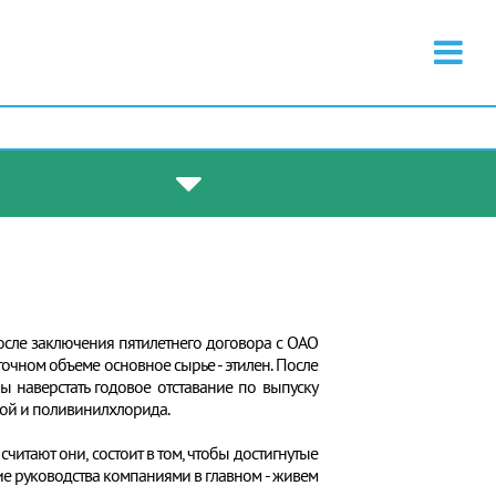
после заключения пятилетнего договора с ОАО
точном объеме основное сырье - этилен. После
ы наверстать годовое отставание по выпуску
кой и поливинилхлорида.
считают они, состоит в том, чтобы достигнутые
е руководства компаниями в главном - живем