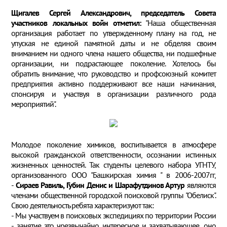
Щигалев Сергей Александрович, председатель Совета
участников локальных войн отметил:
"Наша общественная
организация работает по утвержденному плану на год, не
упуская не единой памятной даты и не обделяя своим
вниманием ни одного члена нашего общества, ни подшефные
организации, ни подрастающее поколение. Хотелось бы
обратить внимание, что руководство и профсоюзный комитет
предприятия активно поддерживают все наши начинания,
спонсируя и участвуя в организации различного рода
мероприятий".
Молодое поколение химиков, воспитывается в атмосфере
высокой гражданской ответственности, осознании истинных
жизненных ценностей. Так студенты целевого набора УГНТУ,
организованного ООО "Башкирская химия " в 2006-2007гг,
-
Сираев Равиль, Губин Денис и Шарафутдинов Артур
являются
членами общественной городской поисковой группы "Обелиск".
Свою деятельность ребята характеризуют так:
- Мы участвуем в поисковых экспедициях по территории России
- занятие это чрезвычайно интересное и захватывающее, оно