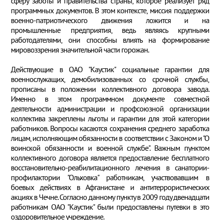
сферу заботы и правительства страны, которое реализует ряд
программных документов. В этом контексте, миссия поддержки
военно-патриотического движения ложится и на
промышленные предприятия, ведь являясь крупными
работодателями, они способны влиять на формирование
мировоззрения значительной части горожан.
Действующие в ОАО "Каустик" социальные гарантии для
военнослужащих, демобилизованных со срочной службы,
прописаны в положении коллективного договора завода.
Именно в этом программном документе совместной
деятельности администрации и профсоюзной организации
коллектива закреплены льготы и гарантии для этой категории
работников. Вопросы касаются сохранения среднего заработка
лицам, исполняющим обязанности в соответствии с Законом и "О
воинской обязанности и военной службе". Важным пунктом
коллективного договора является предоставление бесплатного
восстановительно-реабилитационного лечения в санатории-
профилактории "Ольховка" работникам, участвовавшим в
боевых действиях в Афганистане и антитеррористических
акциях в Чечне. Согласно данному пункту в 2009 году двенадцати
работникам ОАО "Каустик" были предоставлены путевки в это
оздоровительное учреждение.