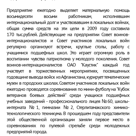
Предприятие ежегодно выделяет материальную помощь
восьмидесяти восьми работникам, исполнявшим
интернациональный долг и участвовавшим в локальных войнах,
общая сумма средств на эти цели в 2009 году составила
170 тыс.рублей. Действующие на предприятии Совет воинов-
интернационалистов и Совет участников локальных войн
регулярно организуют встречи, круглые столы, работу с
учащимися подшефных школ. Это играет огромную роль в
воспитании чувства патриотизма у молодого поколения. Совет
воинов-интернационалистов ОАО "Каустик" каждый год
участвует в торжественных мероприятиях, посвященных
годовщине вывода войск из Афганистана, курирует тематические
музеи в городских школах. Советом участников локальных войн
ежегодно проводятся соревнования по мини-футболу на "Кубок
ветеранов боевых действий" среди учащихся подшефных
учебных заведений - профессионального лицея №60, школы-
интерната №1, гимназии №2, Стерлитамакского химико-
технологического техникума. В прошедшем году представители
этой общественной организации заняли первое место в
соревнованиях по пулевой стрельбе среди молодежных
предприятий города.