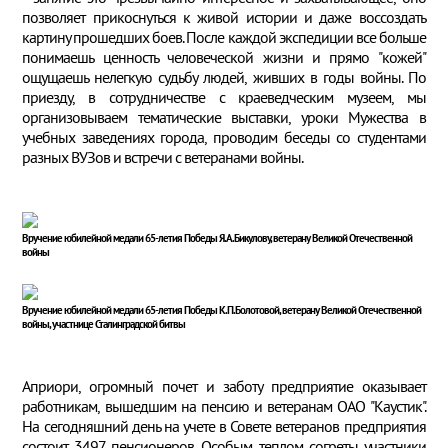
позволяет прикоснуться к живой истории и даже воссоздать
картину прошедших боев. После каждой экспедиции все больше
понимаешь ценность человеческой жизни и прямо "кожей"
ощущаешь нелегкую судьбу людей, живших в годы войны. По
приезду, в сотрудничестве с краеведческим музеем, мы
организовываем тематические выставки, уроки Мужества в
учебных заведениях города, проводим беседы со студентами
разных ВУЗов и встречи с ветеранами войны.
Вручение юбилейной медали 65-летия Победы Я.А.Бикулову, ветерану Великой Отечественной
войны
Вручение юбилейной медали 65-летия Победы К.П.Болотовой, ветерану Великой Отечественной
войны, участнице Сталинградской битвы
Априори, огромный почет и заботу предприятие оказывает
работникам, вышедшим на пенсию и ветеранам ОАО "Каустик".
На сегодняшний день на учете в Совете ветеранов предприятия
состоит 3497 пенсионеров. Особым теплом согреты участники