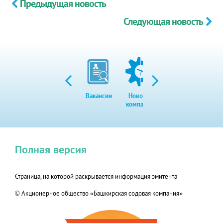
Предыдущая новость
Следующая новость
Вакансии
Новости
Закупки
Экол
компании
Полная версия
Страница, на которой раскрывается информация эмитента
© Акционерное общество «Башкирская содовая компания»