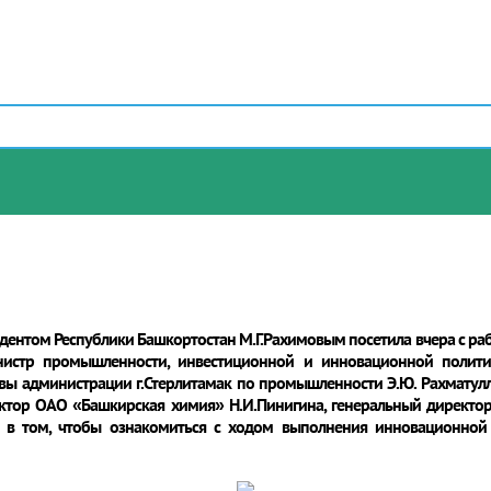
идентом Республики Башкортостан М.Г.Рахимовым посетила вчера с ра
нистр промышленности, инвестиционной и инновационной политик
лавы администрации г.Стерлитамак по промышленности Э.Ю. Рахматулл
ктор ОАО «Башкирская химия» Н.И.Пинигина, генеральный директор
а в том, чтобы ознакомиться с ходом выполнения инновационной 