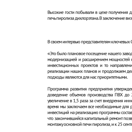
Высокие гости побывали в цехе получения 
печь пиролиза дихлорэтана. В заключение ви
В своем интервью представителям ключевых
«Это было плановое посещение нашего завода,
модернизацией и расширением мощностей на
инвестиционных проектов и то направлени
реализации наших планов и продолжаем дел
подходы являются для нас приоритетными.
Программа развития предприятия утвержде
доведение объемов производства ПВХ до 2
увеличение в 1,5 раза за счет внедрения ин
время мы заключаем все необходимые для р
инвестиций на реализацию программы составл
что закончившийся капитальный ремонт позв
монтажу основной печи пиролиза, и к 25 сент