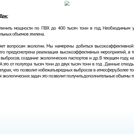
Док:
личить мощности по ПВХ до 400 тысяч тонн в год. Необходимым ус
льных объемов этилена.
яет вопросам экологии. Мы намерены добиться высокоэффективно
его предусмотрена реализация высокоэффективных мероприятий, в том
выбросов, создание экологических паспортов и др. В текущем году, н
А это от полутора тысяч тонн до двух тысяч тонн в год . Данные отход
урах, что позволит избежать вредных выбросов в атмосферу. Более то
 экологических задач это позволит получить дополнительные объемы 