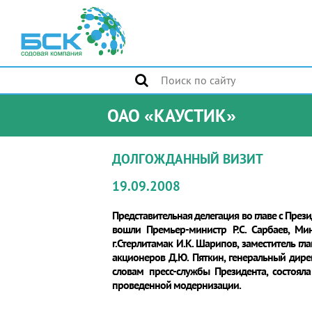
ОАО «КАУСТИК»
ДОЛГОЖДАННЫЙ ВИЗИТ
19.09.2008
Представительная делегация во главе с През
вошли Премьер-министр Р.С. Сарбаев, Ми
г.Стерлитамак И.К. Шарипов, заместитель г
акционеров Д.Ю. Пяткин, генеральный дире
словам пресс-службы Президента, состоял
проведенной модернизации.