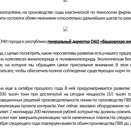
дихлорэтана, на производстве соды каустической по технологии фирм
зита состоялся обмен мнениями относительно дальнейших шагов по ре
 СМИ города и республики
генеральный директор ОАО «Башкирская хи
 с целью посмотреть, какие перспективы развития есть у нашего предпр
 комплексах винилхлорида и поливинилхлорида. Экологическая безо
е, на которое мы обращаем самое пристальное внимание. В этом
ать все, чтобы обеспечить полное соблюдение существующих норм по 
на еще в октябре прошлого года. В ней предусматривается развити
00 тысяч тонн при достигнутой на сегодня мощности 165 тысяч тон
новационных решений производительности линии по производству ПВХ,
еализации проекта контракты. Уже сейчас заказано оборудование на 
яет 2 миллиарда 200 миллионов рублей, которые мы должны освоить в
олил нам завершить реализацию части намеченных планов. На следующ
ября следующего года планируем вывести объем производства ПВХ до 20