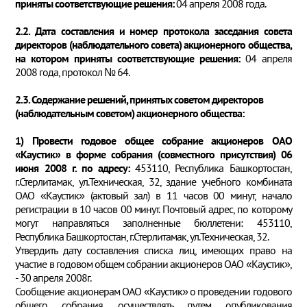
приняты соответствующие решения:
04 апреля 2008 года.
2.2. Дата составления и номер протокола заседания совета
директоров (наблюдательного совета) акционерного общества,
на котором приняты соответствующие решения:
04 апреля
2008 года, протокол № 64.
2.3. Содержание решений, принятых советом директоров
(наблюдательным советом) акционерного общества:
1) Провести годовое общее собрание акционеров ОАО
«Каустик» в форме собрания (совместного присутствия) 06
июня 2008 г. по адресу:
453110, Республика Башкортостан,
г.Стерлитамак, ул.Техническая, 32, здание учебного комбината
ОАО «Каустик» (актовый зал) в 11 часов 00 минут, начало
регистрации в 10 часов 00 минут. Почтовый адрес, по которому
могут направляться заполненные бюллетени: 453110,
Республика Башкортостан, г.Стерлитамак, ул.Техническая, 32.
Утвердить дату составления списка лиц, имеющих право на
участие в годовом общем собрании акционеров ОАО «Каустик»,
- 30 апреля 2008г.
Сообщение акционерам ОАО «Каустик» о проведении годового
общего собрания осуществлять путем опубликования