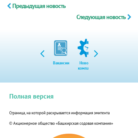
Предыдущая новость
Следующая новость
Вакансии
Новости
Закупки
Экол
компании
Полная версия
Страница, на которой раскрывается информация эмитента
© Акционерное общество «Башкирская содовая компания»