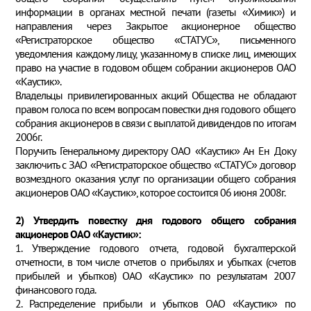
информации в органах местной печати (газеты «Химик») и
направления через Закрытое акционерное общество
«Регистраторское общество «СТАТУС», письменного
уведомления каждому лицу, указанному в списке лиц, имеющих
право на участие в годовом общем собрании акционеров ОАО
«Каустик».
Владельцы привилегированных акций Общества не обладают
правом голоса по всем вопросам повестки дня годового общего
собрания акционеров в связи с выплатой дивидендов по итогам
2006г.
Поручить Генеральному директору ОАО «Каустик» Ан Ен Доку
заключить с ЗАО «Регистраторское общество «СТАТУС» договор
возмездного оказания услуг по организации общего собрания
акционеров ОАО «Каустик», которое состоится 06 июня 2008г.
2) Утвердить повестку дня годового общего собрания
акционеров ОАО «Каустик»:
1. Утверждение годового отчета, годовой бухгалтерской
отчетности, в том числе отчетов о прибылях и убытках (счетов
прибылей и убытков) ОАО «Каустик» по результатам 2007
финансового года.
2. Распределение прибыли и убытков ОАО «Каустик» по