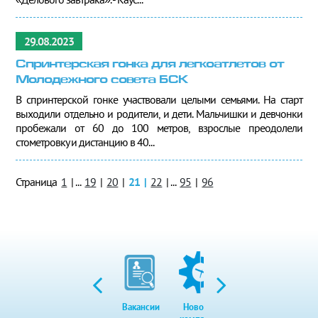
29.08.2023
Спринтерская гонка для легкоатлетов от
Молодежного совета БСК
В спринтерской гонке участвовали целыми семьями. На старт
выходили отдельно и родители, и дети. Мальчишки и девчонки
пробежали от 60 до 100 метров, взрослые преодолели
стометровку и дистанцию в 40...
Страница
1
|
...
19
|
20
|
21
|
22
|
...
95
|
96
Вакансии
Новости
Закупки
Экол