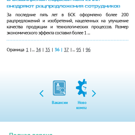
внедряют рацпредложения сотрудников
За последние пять лет в БСК оформлено более 200
рацпредложений и изобретений, нацеленных на улучшение
качества продукции и технологических процессов. Размер
экономического эффекта составил более 1 ...
Страница
1
|
...
34
|
35
|
36
|
37
|
...
95
|
96
Вакансии
Новости
Закупки
Экол
компании