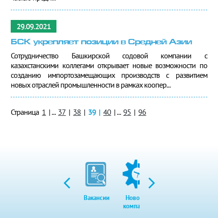
29.09.2021
БСК укрепляет позиции в Средней Азии
Сотрудничество Башкирской содовой компании с
казахстанскими коллегами открывает новые возможности по
созданию импортозамещающих производств с развитием
новых отраслей промышленности в рамках коопер...
Страница
1
|
...
37
|
38
|
39
|
40
|
...
95
|
96
Вакансии
Новости
Закупки
Экол
компании