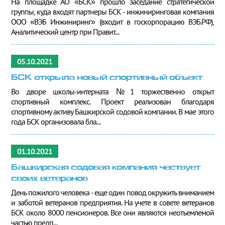
На площадке АО «БСК» прошло заседание стратегической
группы, куда входят партнеры БСК - инжиниринговая компания
ООО «ВЭБ Инжиниринг» (входит в госкорпорацию ВЭБ.РФ),
Аналитический центр при Правит...
05.10.2021
БСК открыла новый спортивный объект
Во дворе школы-интерната №1 торжественно открыт
спортивный комплекс. Проект реализован благодаря
спортивному активу Башкирской содовой компании. В мае этого
года БСК организовала бла...
01.10.2021
Башкирская содовая компания чествует
своих ветеранов
День пожилого человека - еще один повод окружить вниманием
и заботой ветеранов предприятия. На учете в совете ветеранов
БСК около 8000 пенсионеров. Все они являются неотъемлемой
частью предп...