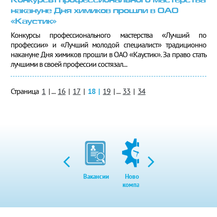
Конкурсы профессионального мастерства
накануне Дня химиков прошли в ОАО
«Каустик»
Конкурсы профессионального мастерства «Лучший по
профессии» и «Лучший молодой специалист» традиционно
накануне Дня химиков прошли в ОАО «Каустик». За право стать
лучшими в своей профессии состязал...
Страница
1
|
...
16
|
17
|
18
|
19
|
...
33
|
34
Вакансии
Новости
Закупки
Экол
компании