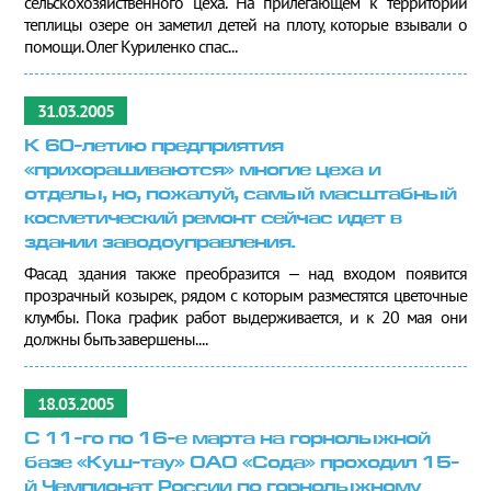
сельскохозяйственного цеха. На прилегающем к территории
теплицы озере он заметил детей на плоту, которые взывали о
помощи. Олег Куриленко спас...
31.03.2005
К 60-летию предприятия
«прихорашиваются» многие цеха и
отделы, но, пожалуй, самый масштабный
косметический ремонт сейчас идет в
здании заводоуправления.
Фасад здания также преобразится – над входом появится
прозрачный козырек, рядом с которым разместятся цветочные
клумбы. Пока график работ выдерживается, и к 20 мая они
должны быть завершены....
18.03.2005
С 11-го по 16-е марта на горнолыжной
базе «Куш-тау» ОАО «Сода» проходил 15-
й Чемпионат России по горнолыжному