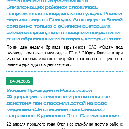
Этой весной в Стерлитамаке и
близлежащих районах сложилась
напряженная паводковая ситуация. Резкий
подъем воды в Селеуке, Ашкадаре и Белой
связан не только с обилием выпавших
зимой осадков, но и с поздним вскрытием
рек и образованием заторов, которые таят
Почти две недели бригада взрывников ОАО «Сода» под
руководством начальника отдела ГО и ЧС Юрия Галиева и при
участии стерлитамакского аварийно-спасательного центра с
раннего утра и до позднего вечера ...
04.04.2005
Указом Президента Российской
Федерации за смелые и решительные
действия при спасении детей на воде
медалью «За спасение погибавших»
награжден Куриленко Олег Салимзянович.
22 апреля прошлого года Олег нес службу на посту в районе