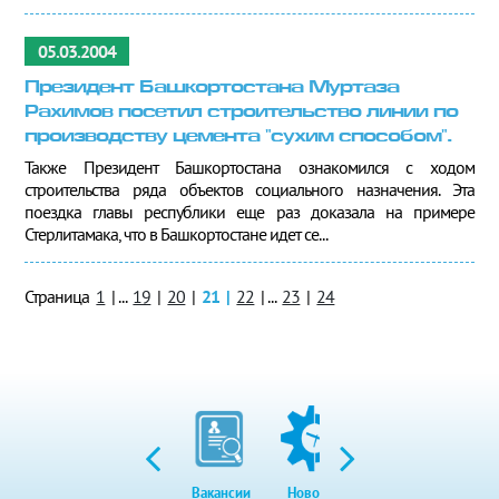
05.03.2004
Президент Башкортостана Муртаза
Рахимов посетил строительство линии по
производству цемента "сухим способом".
Также Президент Башкортостана ознакомился с ходом
строительства ряда объектов социального назначения. Эта
поездка главы республики еще раз доказала на примере
Стерлитамака, что в Башкортостане идет се...
Страница
1
|
...
19
|
20
|
21
|
22
|
...
23
|
24
Вакансии
Новости
Закупки
Экол