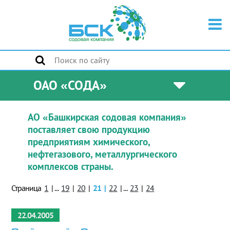
ОАО «СОДА»
АО «Башкирская содовая компания»
поставляет свою продукцию
предприятиям химического,
нефтегазового, металлургического
комплексов страны.
Страница
1
|
...
19
|
20
|
21
|
22
|
...
23
|
24
22.04.2005