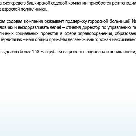
а счет средств Башкирской содовой компании приобретен рентгенодиа
же взрослой поликлиники.
ая содовая компания оказывает поддержку городской больницей №4
 условиях и выздоравливать легче! – отметил директор по управлени
ичных социальных проектов в сфере здравоохранения, образовани
Стерлитамак – наш общий дом». Мы делаем жизнь горожан максимальн
 выделила более 138 млн рублей на ремонт стационара и поликлиники