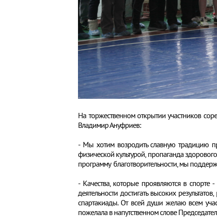
На торжественном открытии участников со
Владимир Ануфриев:
- Мы хотим возродить славную традицию п
физической культурой, пропаганда здорового
программу благотворительности, мы поддержи
- Качества, которые проявляются в спорте -
деятельности достигать высоких результат
спартакиады. От всей души желаю всем уча
пожелала в напутственном слове Председате