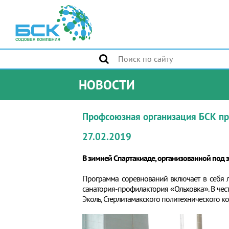
НОВОСТИ
Профсоюзная организация БСК пр
27.02.2019
В зимней Спартакиаде, организованной под
Программа соревнований включает в себя л
санатория-профилактория «Ольховка». В че
Эколь, Стерлитамакского политехнического к