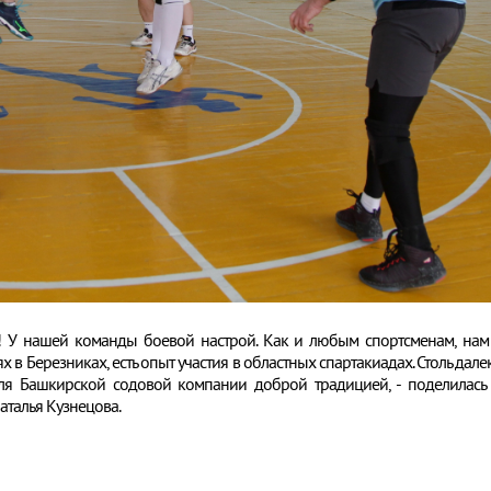
д! У нашей команды боевой настрой. Как и любым спортсменам, нам
в Березниках, есть опыт участия в областных спартакиадах. Столь дале
для Башкирской содовой компании доброй традицией, - поделилась
аталья Кузнецова.