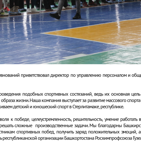
ревнований приветствовал директор по управлению персоналом и об
роведения подобных спортивных состязаний, ведь их основная цель
 образа жизни. Наша компания выступает за развитие массового спорта
ваем детский и юношеский спорт в Стерлитамаке, республике.
 воля к победе, целеустремленность, решительность, умение работат
ов, решать сложные производственные задачи. Мы благодарны Башкир
стникам спортивных побед, получить заряд положительных эмоций, а 
ль республиканской организации Башкортостана Росхимпрофсоюза Гуз