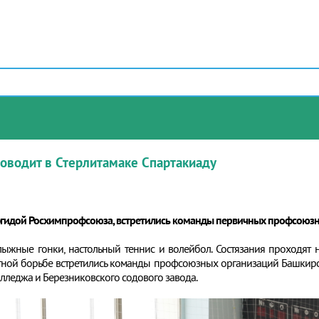
оводит в Стерлитамаке Спартакиаду
 эгидой Росхимпрофсоюза, встретились команды первичных профсоюзн
ыжные гонки, настольный теннис и волейбол. Состязания проходят 
стной борьбе встретились команды профсоюзных организаций Башкир
олледжа и Березниковского содового завода.