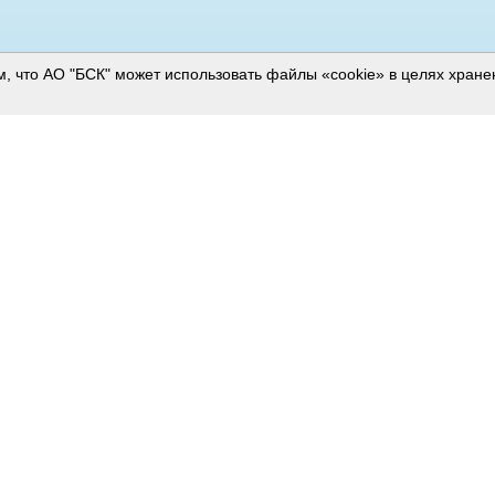
м, что АО "БСК" может использовать файлы «cookie» в целях хран
RAEX-600
2019