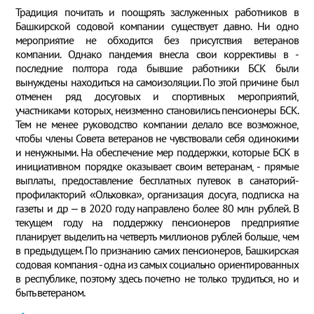
Традиция почитать и поощрять заслуженных работников в
Башкирской содовой компании существует давно. Ни одно
мероприятие не обходится без присутствия ветеранов
компании. Однако пандемия внесла свои коррективы в -
последние полтора года бывшие работники БСК были
вынуждены находиться на самоизоляции. По этой причине был
отменен ряд досуговых и спортивных мероприятий,
участниками которых, неизменно становились пенсионеры БСК.
Тем не менее руководство компании делало все возможное,
чтобы члены Совета ветеранов не чувствовали себя одинокими
и ненужными. На обеспечение мер поддержки, которые БСК в
инициативном порядке оказывает своим ветеранам, - прямые
выплаты, предоставление бесплатных путевок в санаторий-
профилакторий «Ольховка», организация досуга, подписка на
газеты и др – в 2020 году направлено более 80 млн рублей. В
текущем году на поддержку пенсионеров предприятие
планирует выделить на четверть миллионов рублей больше, чем
в предыдущем. По признанию самих пенсионеров, Башкирская
содовая компания - одна из самых социально ориентированных
в республике, поэтому здесь почетно не только трудиться, но и
быть ветераном.