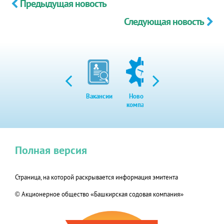
Предыдущая новость
Следующая новость
Вакансии
Новости
Закупки
Экол
компании
Полная версия
Страница, на которой раскрывается информация эмитента
© Акционерное общество «Башкирская содовая компания»