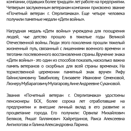
компании, отдавших более тридцати лет работе на предприятии.
Четверым заслуженным ветеранам компании присвоено звание
«Почетный ветеран г. Стерлитамака». Еще четыре человека
получили памятные медали «Дети войны».
Нагрудная медаль «Дети войны» учреждена для поощрения
людей, чье детство прошло в тяжелые годы Великой
Отечественной войны. Люди этого поколения прошли тяжелый
жизненный путь, связанный с лишениями военного времени и
тяготами послевоенного восстановления страны. Вручение знака
«Дети войны» - это один из способов показать, насколько важна
память ветеранов о скорбных для всей страны временах. На
торжественной церемонии памятный знак вручен Рифу
Гайнисламовичу Тавабилову, Елизавете Ивановне Семеновой,
Люнеру Мубараговичу Мутагарову, Анне Андреевне Сухановой.
Звания «Почетный ветеран г. Стерлитамака» удостоены
пенсионеры БСК, более сорока лет отработавшие на
предприятии и внесшие личный вклад в его развитие и
процветание города. Его получили: Орвильт Михайлович
Беляков, Ришат Галлямович Хайретдинов, Раиса Алексеевна
Анпилогова и Галина Александровна Ларина.