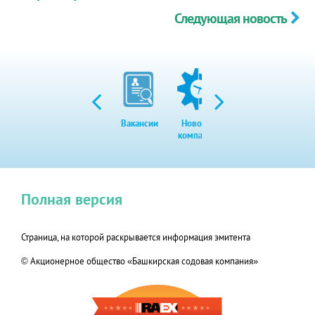
Следующая новость
Вакансии
Новости
Закупки
Экол
компании
Полная версия
Страница, на которой раскрывается информация эмитента
© Акционерное общество «Башкирская содовая компания»