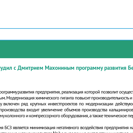
дил с Дмитрием Махониным программу развития Бе
ограмму развития предприятия, реализация которой позволит осущест
ым. Модернизация химического гиганта повысит производительность и 
му включен ряд крупных инвестпроектов по модернизации действу
производства входит увеличение объемов производства кальцинирова
у колонного и компрессорного оборудования, а также техническое п
 БСЗ является минимизация негативного воздействия предприятия н