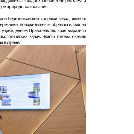
находящихся в водоохранной зоне рек Кама и
фере природопользования.
она Березниковский содовый завод, являясь
 Березники, положительным образом влияя на
 учреждениям. Правительство края выразило
логических задач. Власти готовы оказать
 в стране.