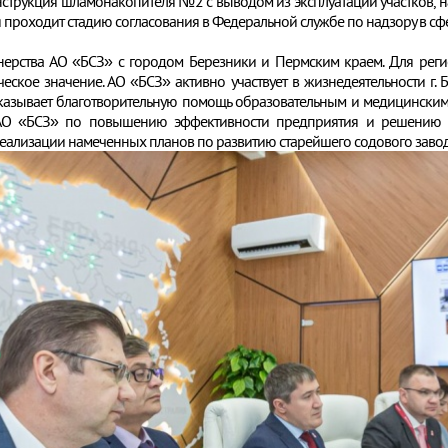
нструкция шламонакопителя №2 с выводом из эксплуатации участков, 
я проходит стадию согласования в Федеральной службе по надзору в с
ерства АО «БСЗ» с городом Березники и Пермским краем. Для реги
ское значение. АО «БСЗ» активно участвует в жизнедеятельности г.
казывает благотворительную помощь образовательным и медицинским
АО «БСЗ» по повышению эффективности предприятия и решению эко
ализации намеченных планов по развитию старейшего содового завода