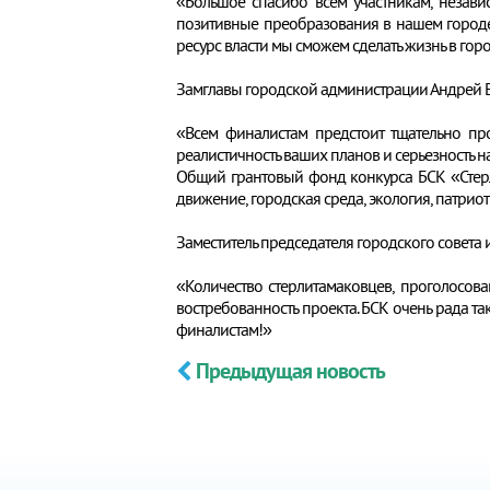
«Большое спасибо всем участникам, незави
позитивные преобразования в нашем городе
ресурс власти мы сможем сделать жизнь в гор
Замглавы городской администрации Андрей Ер
«Всем финалистам предстоит тщательно про
реалистичность ваших планов и серьезность 
Общий грантовый фонд конкурса БСК «Стерл
движение, городская среда, экология, патриот
Заместитель председателя городского совет
«Количество стерлитамаковцев, проголосов
востребованность проекта. БСК очень рада та
финалистам!»
Предыдущая новость