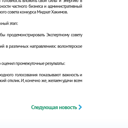
 готовность вложить свои силы и энергию в
ности частного бизнеса и административный
ного совета конкурса Мидхат Хакимов.
жный этап:
обы продемонстрировать Экспертному совету
ий в различных направлениях: волонтерское
о оценил промежуточные результаты:
родного голосования показывают важность и
кий отклик. И, конечно же, желаем удачи всем
Следующая новость