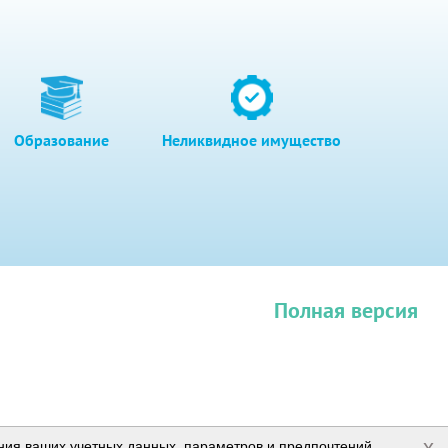
Образование
Неликвидное имущество
Полная версия
x
ения ваших учетных данных, параметров и предпочтений,