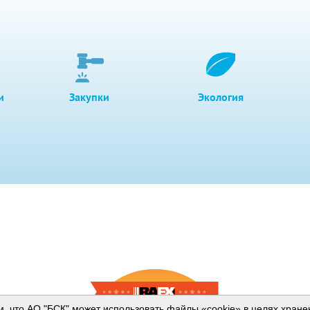
и
Закупки
Экология
м, что АО "БСК" может использовать файлы «cookie» в целях хран