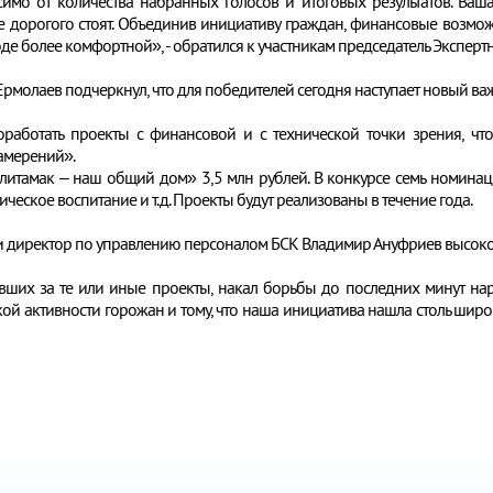
симо от количества набранных голосов и итоговых результатов. Ваша
 дорогого стоят. Объединив инициативу граждан, финансовые возмож
оде более комфортной», - обратился к участникам председатель Эксперт
молаев подчеркнул, что для победителей сегодня наступает новый ва
работать проекты с финансовой и с технической точки зрения, чт
намерений».
итамак – наш общий дом» 3,5 млн рублей. В конкурсе семь номинац
ическое воспитание и т.д. Проекты будут реализованы в течение года.
а и директор по управлению персоналом БСК Владимир Ануфриев высок
авших за те или иные проекты, накал борьбы до последних минут на
кой активности горожан и тому, что наша инициатива нашла столь широ