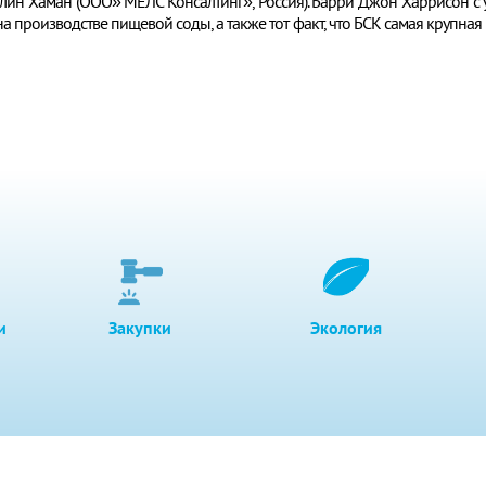
ллин Хаман (ООО» МЕЛС Консалтинг», Россия). Барри Джон Харрисон 
 производстве пищевой соды, а также тот факт, что БСК самая крупная 
и
Закупки
Экология