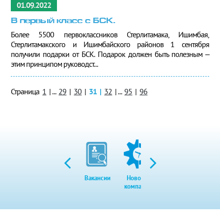
01.09.2022
В первый класс с БСК.
Более 5500 первоклассников Стерлитамака, Ишимбая,
Стерлитамакского и Ишимбайского районов 1 сентября
получили подарки от БСК. Подарок должен быть полезным –
этим принципом руководст...
Страница
1
|
...
29
|
30
|
31
|
32
|
...
95
|
96
Вакансии
Новости
Закупки
Экол
компании