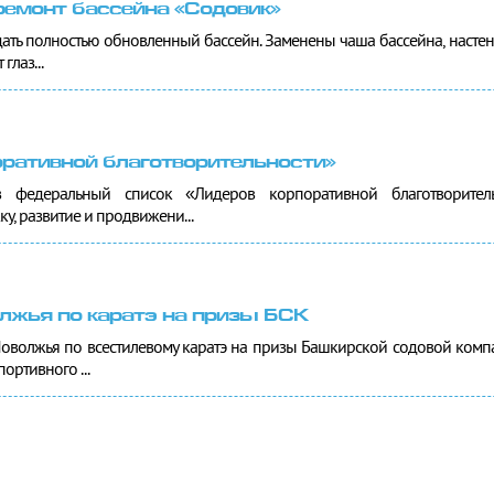
емонт бассейна «Содовик»
дать полностью обновленный бассейн. Заменены чаша бассейна, настен
глаз...
оративной благотворительности»
 федеральный список «Лидеров корпоративной благотворитель
у, развитие и продвижени...
олжья по каратэ на призы БСК
 Поволжья по всестилевому каратэ на призы Башкирской содовой ком
ортивного ...