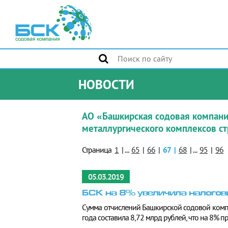
НОВОСТИ
АО «Башкирская содовая компани
металлургического комплексов ст
Страница
1
|
...
65
|
66
|
67
|
68
|
...
95
|
96
05.03.2019
БСК на 8% увеличила налогов
Сумма отчислений Башкирской содовой комп
года составила 8,72 млрд рублей, что на 8% п