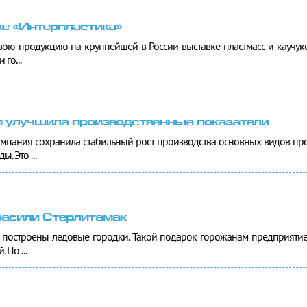
ке «Интерпластика»
вою продукцию на крупнейшей в России выставке пластмасс и каучуко
 го...
 улучшила производственные показатели
омпания сохранила стабильный рост производства основных видов пр
. Это ...
расили Стерлитамак
 построены ледовые городки. Такой подарок горожанам предприятие д
 По ...