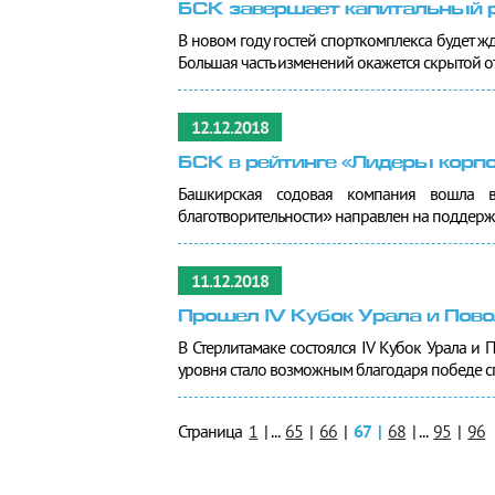
БСК завершает капитальный р
В новом году гостей спорткомплекса будет ж
Большая часть изменений окажется скрытой от 
12.12.2018
БСК в рейтинге «Лидеры корп
Башкирская содовая компания вошла в
благотворительности» направлен на поддержк
11.12.2018
Прошел IV Кубок Урала и Пов
В Стерлитамаке состоялся IV Кубок Урала и
уровня стало возможным благодаря победе сп
Страница
1
|
...
65
|
66
|
67
|
68
|
...
95
|
96