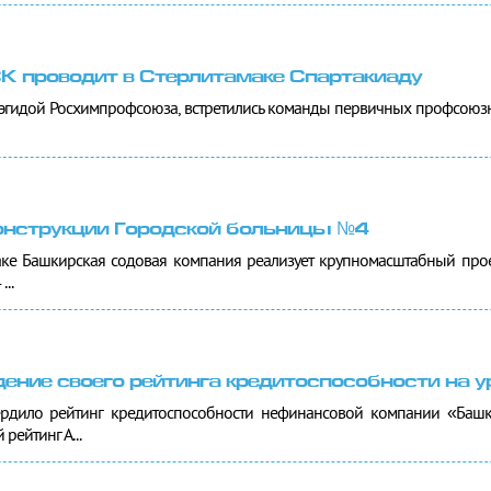
К проводит в Стерлитамаке Спартакиаду
 эгидой Росхимпрофсоюза, встретились команды первичных профсоюзн
онструкции Городской больницы №4
маке Башкирская содовая компания реализует крупномасштабный про
..
ение своего рейтинга кредитоспособности на у
вердило рейтинг кредитоспособности нефинансовой компании «Башк
рейтинг А...