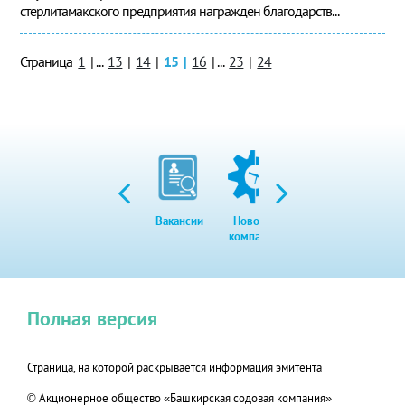
стерлитамакского предприятия награжден благодарств...
Страница
1
|
...
13
|
14
|
15
|
16
|
...
23
|
24
Вакансии
Новости
Закупки
Экол
компании
Полная версия
Страница, на которой раскрывается информация эмитента
© Акционерное общество «Башкирская содовая компания»