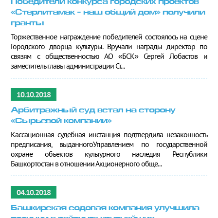
Победители конкурса городских проектов
«Стерлитамак - наш общий дом» получили
гранты
Торжественное награждение победителей состоялось на сцене
Городского дворца культуры. Вручали награды директор по
связям с общественностью АО «БСК» Сергей Лобастов и
заместитель главы администрации Ст...
10.10.2018
Арбитражный суд встал на сторону
«Сырьевой компании»
Кассационная судебная инстанция подтвердила незаконность
предписания, выданногоУправлением по государственной
охране объектов культурного наследия Республики
Башкортостан в отношении Акционерного обще...
04.10.2018
Башкирская содовая компания улучшила