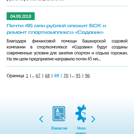
04.09.2018
Почти 45 млн рублей вложит БСК в
ремонт спорткомплекса «Содовик»
Благодаря финансовой помощи Башкирской содовой
компании в спорткомплексе «Содовик» будут созданы
современные условия для занятия спортом и отдыха горожан.
На эти цели предприятие направило почти 45 мл...
Страница
1
|
...
67
|
68
|
69
|
70
|
...
95
|
96
Вакансии
Новости
Закупки
Экол
компании