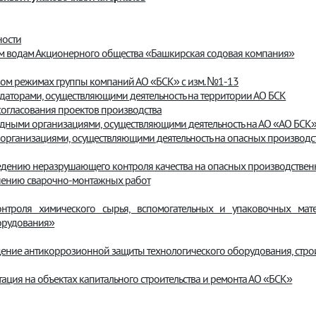
ности
м водам Акционерного общества «Башкирская содовая компания»
вом режимах группы компаний АО «БСК» с изм. №1-13
аторами, осуществляющими деятельность на территории АО БСК
согласования проектов производства
ядными организациями, осуществляющими деятельность на АО «АО БСК
организациями, осуществляющими деятельность на опасных производс
едению неразрушающего контроля качества на опасных производствен
нению сварочно-монтажных работ
троля химического сырья, вспомогательных и упаковочных мате
орудования»
ение антикоррозионной защиты технологического оборудования, стро
ция на объектах капитального строительства и ремонта АО «БСК»