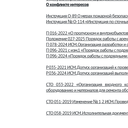
О конфликте интересов
Инструкция О-89 О мерах пожарной безопас
Инструкция № О-114 «Инструкция по сточны
П 016-2022 «О пропускном и внутриобъекто
Положение 027-2025 Порядок работы с аренд
П 078-2024 ИСМ. Организация разработки и 
П 096-2021 с изм.1 «Порядок работы с подр
П 096-2024 «Порядок работы с подрядными 
Р 035-2021 ИСМ. Допуск организаций к пров
Р 036-2024 ИСМ. Допуск организаций выпол
СТО 033-2022 «Организация входного кон
оборудованию и материалов для ремонта об
СТО 051-2019 Изменение № 1,2 ИСМ. Провед
СТО 058-2019 ИСМ. Исполнительная документа