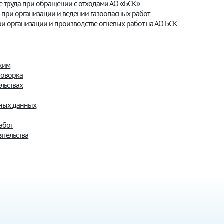
е труда при обращении с отходами АО «БСК»
 при организации и ведении газоопасных работ
ри организации и производстве огневых работ на АО БСК
жим
говорка
льствах
ьных данных
абот
ятельства