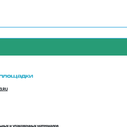
 площадки
З.RU
льных и упаковочных материалов