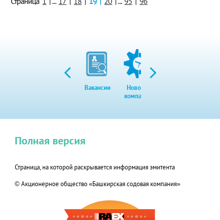
Страница
1
|
...
17
|
18
|
19
|
20
|
...
95
|
96
Вакансии
Новости
Закупки
Экол
компании
Полная версия
Страница, на которой раскрывается информация эмитента
© Акционерное общество «Башкирская содовая компания»