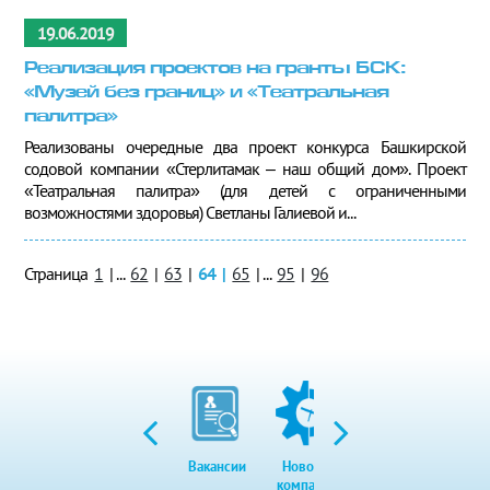
19.06.2019
Реализация проектов на гранты БСК:
«Музей без границ» и «Театральная
палитра»
Реализованы очередные два проект конкурса Башкирской
содовой компании «Стерлитамак – наш общий дом». Проект
«Театральная палитра» (для детей с ограниченными
возможностями здоровья) Светланы Галиевой и...
Страница
1
|
...
62
|
63
|
64
|
65
|
...
95
|
96
Вакансии
Новости
Закупки
Экол
компании