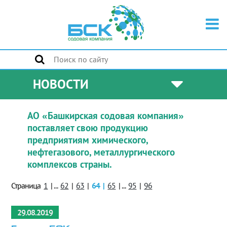
НОВОСТИ
АО «Башкирская содовая компания»
поставляет свою продукцию
предприятиям химического,
нефтегазового, металлургического
комплексов страны.
Страница
1
|
...
62
|
63
|
64
|
65
|
...
95
|
96
29.08.2019