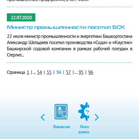
22.07.2020
Министр промышленности посетил БСК
22 июля министр промышленности и энергетики Башкортостана
Александр Шельдяев посетил производства «Сода» и «Каустик»
Башкирской содовой компании в рамках рабочей поездки в
Стерлит...
Страница
1
|
...
54
|
55
|
56
|
57
|
...
95
|
96
Вакансии
Новости
Закупки
Экол
компании