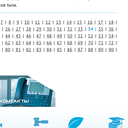
ов тыла.
7
|
8
|
9
|
10
|
11
|
12
|
13
|
14
|
15
|
16
|
17
|
18
|
5
|
26
|
27
|
28
|
29
|
30
|
31
|
32
|
33
|
34
|
35
|
36
|
3
|
44
|
45
|
46
|
47
|
48
|
49
|
50
|
51
|
52
|
53
|
54
|
1
|
62
|
63
|
64
|
65
|
66
|
67
|
68
|
69
|
70
|
71
|
72
|
9
|
80
|
81
|
82
|
83
|
84
|
85
|
86
|
87
|
88
|
89
|
90
|
КОНТАКТЫ