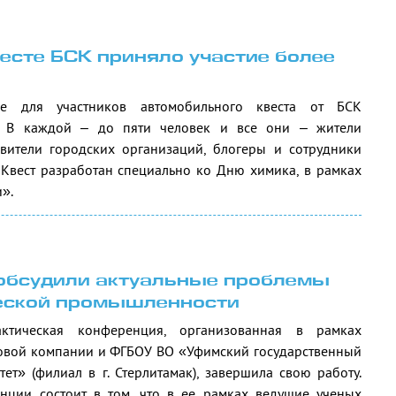
есте БСК приняло участие более
е для участников автомобильного квеста от БСК
. В каждой – до пяти человек и все они – жители
тавители городских организаций, блогеры и сотрудники
Квест разработан специально ко Дню химика, в рамках
».
 обсудили актуальные проблемы
еской промышленности
актическая конференция, организованная в рамках
овой компании и ФГБОУ ВО «Уфимский государственный
ет» (филиал в г. Стерлитамак), завершила свою работу.
нции состоит в том, что в ее рамках ведущие ученых