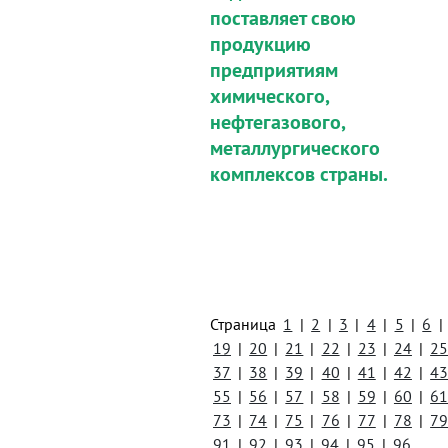
поставляет свою
продукцию
предприятиям
химического,
нефтегазового,
металлургического
комплексов страны.
Страница
1
|
2
|
3
|
4
|
5
|
6
|
19
|
20
|
21
|
22
|
23
|
24
|
2
37
|
38
|
39
|
40
|
41
|
42
|
4
55
|
56
|
57
|
58
|
59
|
60
|
6
73
|
74
|
75
|
76
|
77
|
78
|
7
91
|
92
|
93
|
94
|
95
|
96