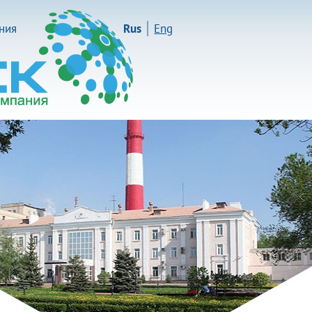
иния
Rus
Eng