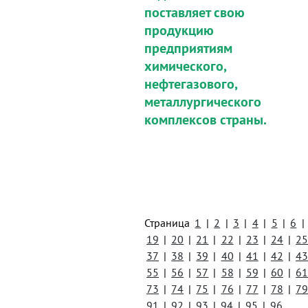
поставляет свою
продукцию
предприятиям
химического,
нефтегазового,
металлургического
комплексов страны.
Страница
1
|
2
|
3
|
4
|
5
|
6
|
19
|
20
|
21
|
22
|
23
|
24
|
2
37
|
38
|
39
|
40
|
41
|
42
|
4
55
|
56
|
57
|
58
|
59
|
60
|
6
73
|
74
|
75
|
76
|
77
|
78
|
7
91
|
92
|
93
|
94
|
95
|
96