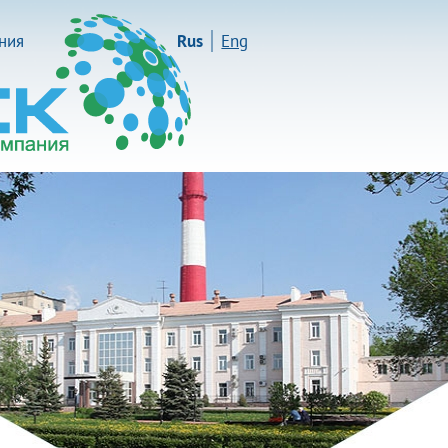
иния
Rus
Eng