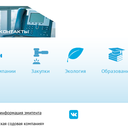
КОНТАКТЫ
мпании
Закупки
Экология
Образован
я информация эмитента
кая содовая компания»