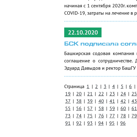
начиная с 1 сентября 2020г. ко
COVID-19, затраты на лечение в 
22.10.2020
БСК подписала согл
Башкирская содовая компания 
соглашение о сотрудничестве.
Эдуард Давыдов и ректор БашГУ
Страница
1
|
2
|
3
|
4
|
5
|
6
|
19
|
20
|
21
|
22
|
23
|
24
|
2
37
|
38
|
39
|
40
|
41
|
42
|
4
55
|
56
|
57
|
58
|
59
|
60
|
6
73
|
74
|
75
|
76
|
77
|
78
|
7
91
|
92
|
93
|
94
|
95
|
96