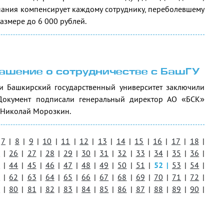
мпания компенсирует каждому сотруднику, переболевшему
размере до 6 000 рублей.
ашение о сотрудничестве с БашГУ
и Башкирский государственный университет заключили
 Документ подписали генеральный директор АО «БСК»
 Николай Морозкин.
7
|
8
|
9
|
10
|
11
|
12
|
13
|
14
|
15
|
16
|
17
|
18
|
5
|
26
|
27
|
28
|
29
|
30
|
31
|
32
|
33
|
34
|
35
|
36
|
3
|
44
|
45
|
46
|
47
|
48
|
49
|
50
|
51
|
52
|
53
|
54
|
1
|
62
|
63
|
64
|
65
|
66
|
67
|
68
|
69
|
70
|
71
|
72
|
9
|
80
|
81
|
82
|
83
|
84
|
85
|
86
|
87
|
88
|
89
|
90
|